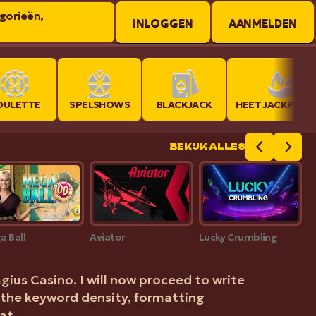
egorieën,
INLOGGEN
AANMELDEN
OULETTE
SPELSHOWS
BLACKJACK
HEET JACKPOTT
BEKIJK ALLES
a Ball
Aviator
Lucky Crumbling
gius Casino. I will now proceed to write
 the keyword density, formatting
at.