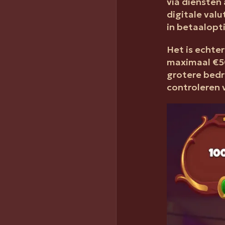
via diensten
digitale valu
in betaalopt
Het is echte
maximaal €50
grotere bedr
controleren 