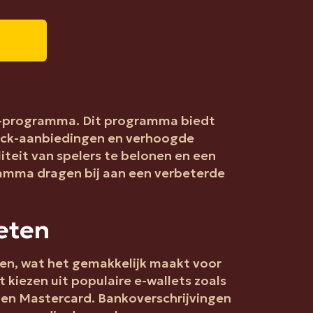
IP-programma. Dit programma biedt
back-aanbiedingen en verhoogde
eit van spelers te belonen en een
ramma dragen bij aan een verbeterde
eten
en, wat het gemakkelijk maakt voor
 kiezen uit populaire e-wallets zoals
SA en Mastercard. Bankoverschrijvingen