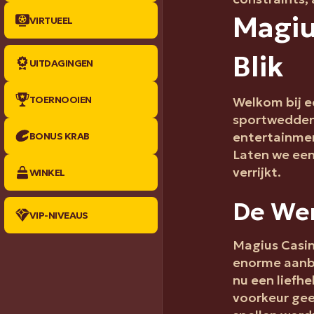
Magiu
VIRTUEEL
Blik
UITDAGINGEN
TOERNOOIEN
Welkom bij e
sportweddens
entertainme
BONUS KRAB
Laten we een
verrijkt.
WINKEL
De Wer
VIP-NIVEAUS
Magius Casin
enorme aanbod
nu een liefh
voorkeur geef