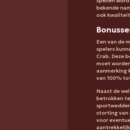
spellen word
bekende name
ook kwalitei
Bonussen
Een van de m
spelers kunn
Crab. Deze b
moet worden v
aanmerking k
van 100% tot 
Naast de we
betrokken te
sportweddensc
storting van
voor eventue
aantrekkelijk