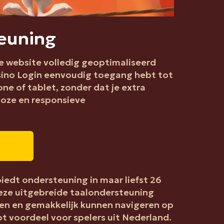
teuning
de website volledig geoptimaliseerd
sino Login eenvoudig toegang hebt tot
ne of tablet, zonder dat je extra
loze en responsieve
iedt ondersteuning in maar liefst 26
Deze uitgebreide taalondersteuning
elen en gemakkelijk kunnen navigeren op
ot voordeel voor spelers uit Nederland.