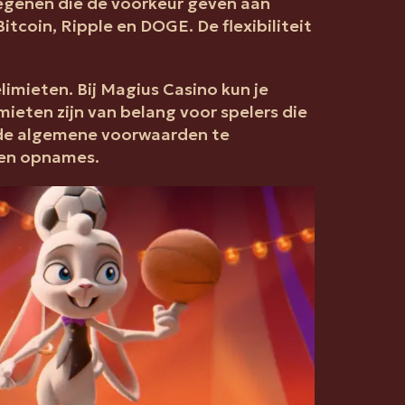
degenen die de voorkeur geven aan
itcoin, Ripple en DOGE. De flexibiliteit
limieten. Bij Magius Casino kun je
eten zijn van belang voor spelers die
m de algemene voorwaarden te
 en opnames.