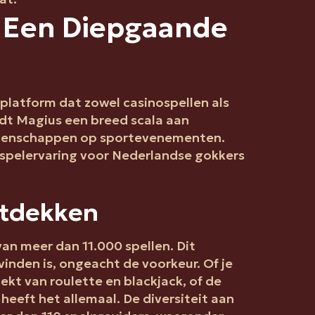
: Een Diepgaande
platform dat zowel casinospellen als
dt Magius een breed scala aan
ddenschappen op sportevenementen.
 spelervaring voor Nederlandse gokkers
ntdekken
an meer dan 11.000 spellen. Dit
vinden is, ongeacht de voorkeur. Of je
ekt van roulette en blackjack, of de
heeft het allemaal. De diversiteit aan