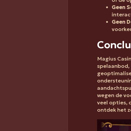
Geen S
intera
Geen D
voorkeu
Conclu
Magius Casin
spelaanbod, 
geoptimalise
ondersteunin
aandachtspun
wegen de voo
veel opties,
ontdek het ze