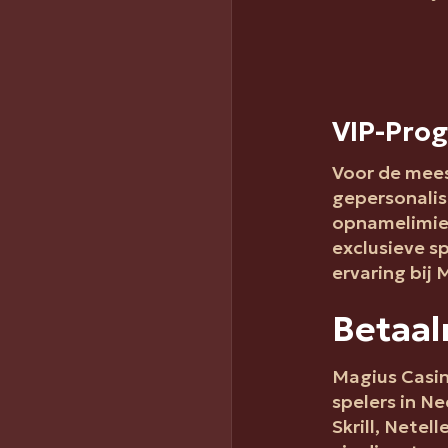
VIP-Pro
Voor de mees
gepersonalis
opnamelimiet
exclusieve s
ervaring bij 
Betaa
Magius Casin
spelers in Ne
Skrill, Netel