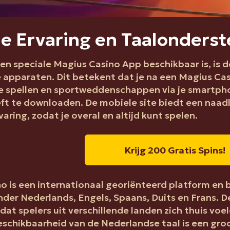
e Ervaring en Taalonders
en speciale Magius Casino App beschikbaar is, is 
 apparaten. Dit betekent dat je na een Magius Ca
ete spellen en sportweddenschappen via je smartpho
ft te downloaden. De mobiele site biedt een naad
aring, zodat je overal en altijd kunt spelen.
Krijg 200 Gratis Spins!
o is een internationaal georiënteerd platform en b
nder Nederlands, Engels, Spaans, Duits en Frans. 
 dat spelers uit verschillende landen zich thuis vo
beschikbaarheid van de Nederlandse taal is een gro